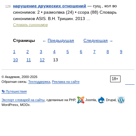
нарушение дружеских отношений
— сущ., кол во
128
синонимов: 2 • размолвка (24) • ссора (88) Словарь
синонимов ASIS. В.Н. Тришин. 2013 …
Словарь синонимов
Страницы
←
Предыдущая
Следующая
→
1
2
3
4
5
6
7
8
9
10
11
12
13
© Академик, 2000-2026
18+
Обратная связь:
Техподдержка
,
Реклама на сайте
👣 Путешествия
Экспорт словарей на сайты
, сделанные на PHP,
Joomla,
Drupal,
WordPress, MODx.